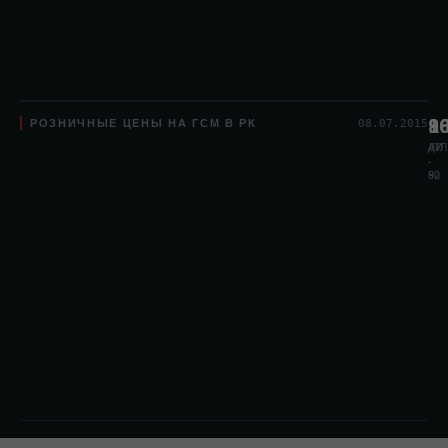
РОЗНИЧНЫЕ ЦЕНЫ НА ГСМ В РК
8
1
9
08.07.2015
АИ
АИ
ДТЛ
-
-
80
92