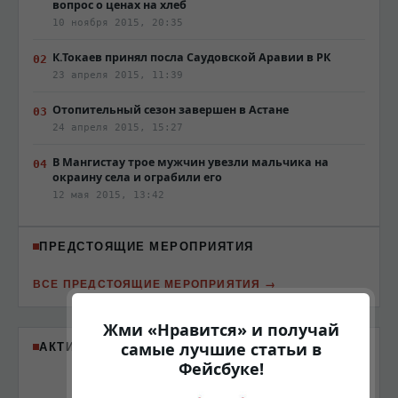
вопрос о ценах на хлеб
10 ноября 2015, 20:35
К.Токаев принял посла Саудовской Аравии в РК
23 апреля 2015, 11:39
Отопительный сезон завершен в Астане
24 апреля 2015, 15:27
В Мангистау трое мужчин увезли мальчика на
окраину села и ограбили его
12 мая 2015, 13:42
ПРЕДСТОЯЩИЕ МЕРОПРИЯТИЯ
ВСЕ ПРЕДСТОЯЩИЕ МЕРОПРИЯТИЯ
Жми «Нравится» и получай
АКТИВНЫЕ ПАРТНЁРЫ
самые лучшие статьи в
Фейсбуке!