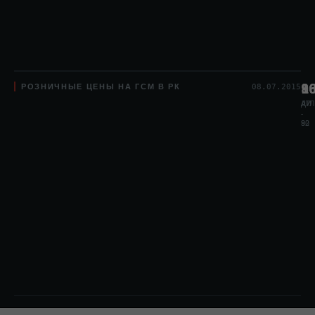
РОЗНИЧНЫЕ ЦЕНЫ НА ГСМ В РК
8
1
9
08.07.2015
АИ
АИ
ДТЛ
-
-
80
92