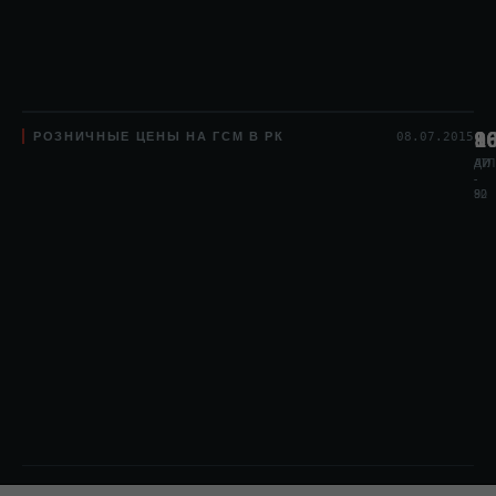
РОЗНИЧНЫЕ ЦЕНЫ НА ГСМ В РК
8
1
9
08.07.2015
АИ
АИ
ДТЛ
-
-
80
92