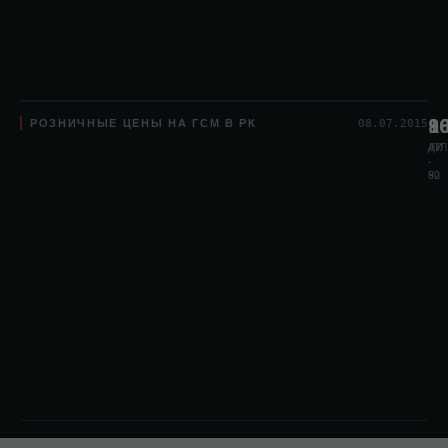
РОЗНИЧНЫЕ ЦЕНЫ НА ГСМ В РК
8
1
9
08.07.2015
АИ
АИ
ДТЛ
-
-
80
92