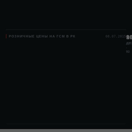
РОЗНИЧНЫЕ ЦЕНЫ НА ГСМ В РК
8
1
9
08.07.2015
АИ
АИ
ДТЛ
-
-
80
92