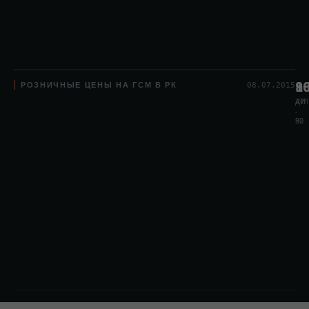
РОЗНИЧНЫЕ ЦЕНЫ НА ГСМ В РК
8
1
9
08.07.2015
АИ
АИ
ДТЛ
-
-
80
92