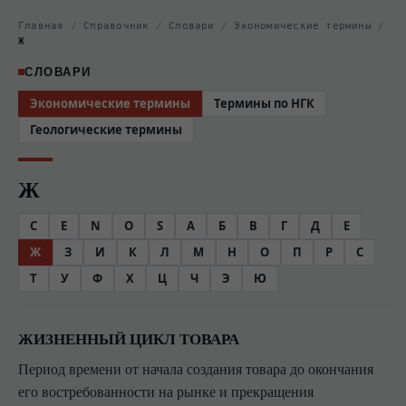
Главная
/
Справочник
/
Словари
/
Экономические термины
/
Ж
СЛОВАРИ
Экономические термины
Термины по НГК
Геологические термины
Ж
C
E
N
O
S
А
Б
В
Г
Д
Е
Ж
З
И
К
Л
М
Н
О
П
Р
С
Т
У
Ф
Х
Ц
Ч
Э
Ю
ЖИЗНЕННЫЙ ЦИКЛ ТОВАРА
Период времени от начала создания товара до окончания
его востребованности на рынке и прекращения