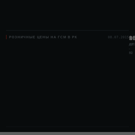
РОЗНИЧНЫЕ ЦЕНЫ НА ГСМ В РК
8
1
9
08.07.2015
АИ
АИ
ДТЛ
-
-
80
92