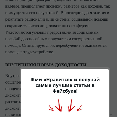
вэлфера предполагает проверку размеров как доходов, так
и имущества его получателей. В последние десятилетия в
результате рационализации системы социальной помощи
сокращается число лиц, охваченных вэлфером.
Ужесточаются условия предоставления социальных
пособий дееспособным получателям государственной
помощи. Стимулируется их переобучение и оказывается
помощь в трудоустройстве.
ВНУТРЕННЯЯ НОРМА ДОХОДНОСТИ
Внутренняя норма доходности (internal rate of return,
Жми «Нравится» и получай
общепринятое сокращение — IRR (ВНД)) — это
самые лучшие статьи в
процентная ставка, при которой чистый
Фейсбуке!
дисконтированный доход (NPV) равен 0. NPV
рассчитывается на основании потока платежей,
дисконтированного к сегодняшнему дню. При выборе из
нескольких проектов с разными ВНД, выбирается проект с