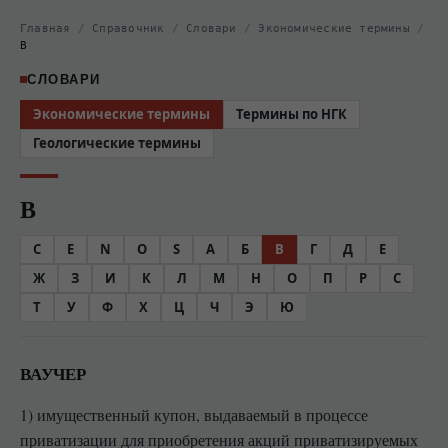
Главная
/
Справочник
/
Словари
/
Экономические термины
/
В
СЛОВАРИ
Экономические термины
Термины по НГК
Геологические термины
В
C
E
N
O
S
А
Б
В
Г
Д
Е
Ж
З
И
К
Л
М
Н
О
П
Р
С
Т
У
Ф
Х
Ц
Ч
Э
Ю
ВАУЧЕР
1) имущественный купон, выдаваемый в процессе
приватизации для приобретения акций приватизируемых