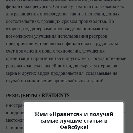
финансовых ресурсов. Они могут быть использованы как
для расширения производства, так и в непредвиденных
обстоятельствах, грозящих срывом производства. Во-
вторых, под резервами производства понимаются
возможности улучшения использования ресурсов
предприятия: материальных, финансовых, трудовых за
счет применения новых технологий, улучшения
организации производства и других мер. Государственные
резервы - запасы важнейших видов сырья, материалов,
зерна и других видов продовольствия, создаваемые на
случай возникновения чрезвычайных ситуаций.
РЕЗИДЕНТЫ / RESIDENTS
иностранные граждане, лица без гражданства,
юридические или физические лица, имеющие постоянное
Жми «Нравится» и получай
местожительство (местопребывание) в данной стране. На
самые лучшие статьи в
Фейсбуке!
Р. в полной мере распространяются режимы