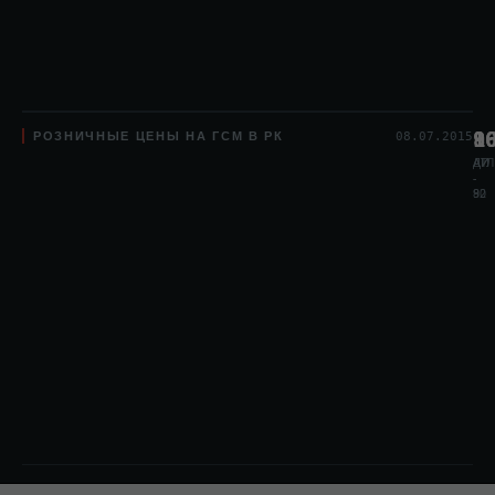
РОЗНИЧНЫЕ ЦЕНЫ НА ГСМ В РК
8
1
9
08.07.2015
АИ
АИ
ДТЛ
-
-
80
92