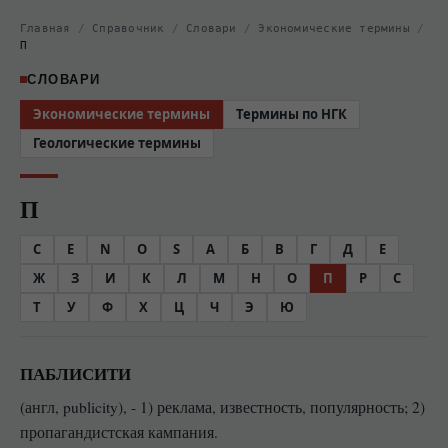
Главная
/
Справочник
/
Словари
/
Экономические термины
/
П
СЛОВАРИ
Экономические термины
Термины по НГК
Геологические термины
П
C
E
N
O
S
А
Б
В
Г
Д
Е
Ж
З
И
К
Л
М
Н
О
П
Р
С
Т
У
Ф
Х
Ц
Ч
Э
Ю
ПАБЛИСИТИ
(англ, publicity), - 1) реклама, известность, популярность; 2)
пропагандистская кампания.