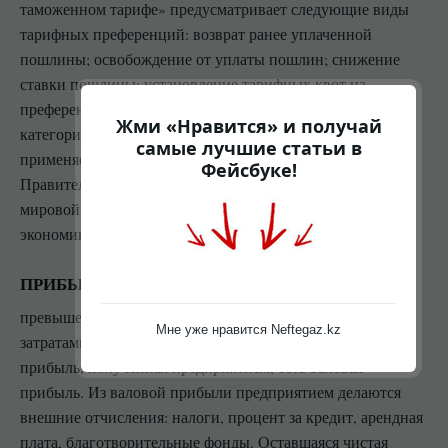
таможенном тарифе» предусматривает следующие виды
тарифных преференций: возврат ранее уплаченной
пошлины; освобождение от уплаты пошлин; снижение
ставки пошлины; установление тарифных квот на
преференциальный ввоз (вывоз) товаров. К некоторым
Жми «Нравится» и получай
категориям товаров преференциальный режим не
самые лучшие статьи в
применяется. Список утверждается постановлениями
Фейсбуке!
Правительства РФ. В целом способствуют развитию
мировой торговли, благоприятно сказываются на
экономике страны.
ПРИБЫЛЬ
превышение доходов от продажи товаров и услуг над
Мне уже нравится Neftegaz.kz
затратами на производство и продажу этих товаров. Вся
прибыль, полученная предприятием, есть валовая
прибыль. Из валовой прибыли предприятием делаются
внешние отчисления: налоги, процент за кредит, арендная
плата, благотворительные фонды. Оставшаяся чистая