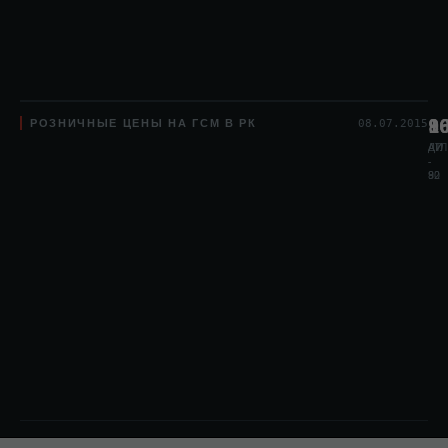
РОЗНИЧНЫЕ ЦЕНЫ НА ГСМ В РК
8
1
9
08.07.2015
АИ
АИ
ДТЛ
-
-
80
92