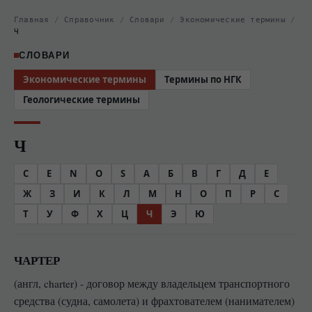
Главная
/
Справочник
/
Словари
/
Экономические термины
/
Ч
СЛОВАРИ
Экономические термины
Термины по НГК
Геологические термины
Ч
C
E
N
O
S
А
Б
В
Г
Д
Е
Ж
З
И
К
Л
М
Н
О
П
Р
С
Т
У
Ф
Х
Ц
Ч
Э
Ю
ЧАРТЕР
(англ, charter) - договор между владельцем транспортного
средства (судна, самолета) и фрахтователем (нанимателем)