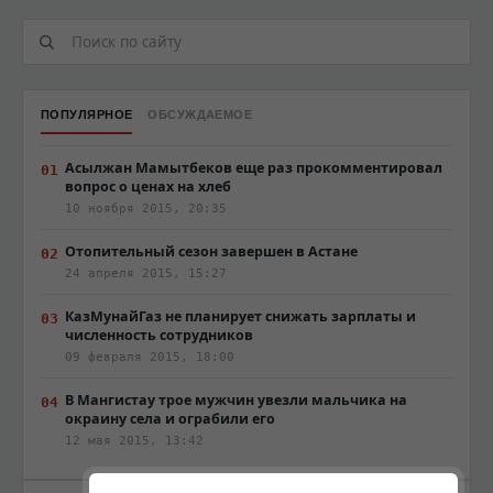
ПОПУЛЯРНОЕ
ОБСУЖДАЕМОЕ
Асылжан Мамытбеков еще раз прокомментировал
вопрос о ценах на хлеб
10 ноября 2015, 20:35
Отопительный сезон завершен в Астане
24 апреля 2015, 15:27
КазМунайГаз не планирует снижать зарплаты и
численность сотрудников
09 февраля 2015, 18:00
В Мангистау трое мужчин увезли мальчика на
окраину села и ограбили его
12 мая 2015, 13:42