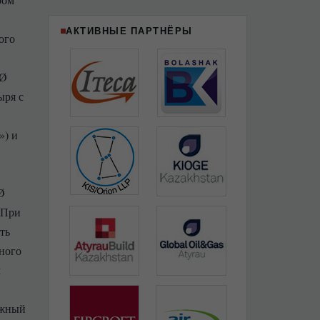
АКТИВНЫЕ ПАРТНЁРЫ
ого
 Ø
ыря с
») и
.
Ø
 При
ть
ного
м
ужный