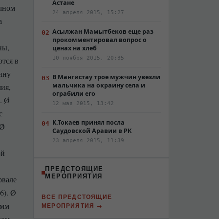
Астане
очном
24 апреля 2015, 15:27
а
Асылжан Мамытбеков еще раз
прокомментировал вопрос о
ны,
ценах на хлеб
10 ноября 2015, 20:35
тся в
ину
В Мангистау трое мужчин увезли
мальчика на окраину села и
ия,
ограбили его
. Ø
12 мая 2015, 13:42
с
К.Токаев принял посла
 Ø
Саудовской Аравии в РК
23 апреля 2015, 11:39
ой
ПРЕДСТОЯЩИЕ
МЕРОПРИЯТИЯ
рвале
6). Ø
ВСЕ ПРЕДСТОЯЩИЕ
 мм
МЕРОПРИЯТИЯ
ром