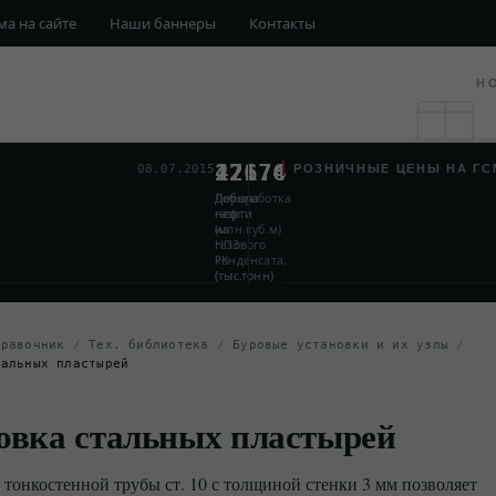
ма на сайте
Наши баннеры
Контакты
Н
221.6
126.4
47.7
РОЗНИЧНЫЕ ЦЕНЫ НА ГС
08.07.2015
Добыча
Добыча
Переработка
нефти
газа
нефти
и
(млн.куб.м)
на
газового
НПЗ
конденсата,
РК
(тыс.тонн)
(тыс.тонн)
правочник
/
Тех. библиотека
/
Буровые установки и их узлы
/
тальных пластырей
овка стальных пластырей
 тонкостенной трубы ст. 10 с толщиной стенки 3 мм позволяет