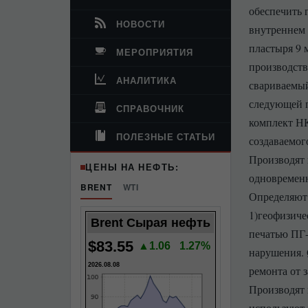
обеспечить 
НОВОСТИ
внутреннем 
пластыря 9 
МЕРОПРИЯТИЯ
производств
АНАЛИТИКА
свариваемый
следующей п
СПРАВОЧНИК
комплект НК
ПОЛЕЗНЫЕ СТАТЬИ
создаваемог
Производят 
ЦЕНЫ НА НЕФТЬ:
одновремен
BRENT
WTI
Определяют 
1)геофизиче
Brent Сырая нефть
печатью ПГ-
$83.55
▲1.06
1.27%
нарушения.
2026.08.08
ремонта от 
Производят 
используют 