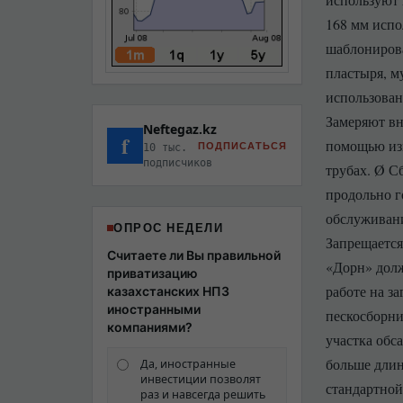
168 мм испо
шаблонирова
пластыря, м
использован
Замеряют вн
Neftegaz.kz
f
помощью из
ПОДПИСАТЬСЯ
10 тыс.
подписчиков
трубах. Ø С
продольно г
обслуживани
ОПРОС НЕДЕЛИ
Запрещается
Считаете ли Вы правильной
«Дорн» долж
приватизацию
работе на з
казахстанских НПЗ
иностранными
пескосборни
компаниями?
участка обс
больше длин
Да, иностранные
инвестиции позволят
стандартной
раз и навсегда решить