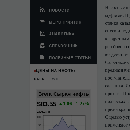
Насосные шт
НОВОСТИ
муфтами. Пр
МЕРОПРИЯТИЯ
станка-кача
спуск и под
АНАЛИТИКА
квадратным 
СПРАВОЧНИК
резьбового 
воздействия
ПОЛЕЗНЫЕ СТАТЬИ
Сальниковый
предназначе
ЦЕНЫ НА НЕФТЬ:
поступатель
BRENT
WTI
сальника. И
проката. По
Brent Сырая нефть
подвесках, 
$83.55
▲1.06
1.27%
предотвраще
2026.08.09
С целью уст
применяют у