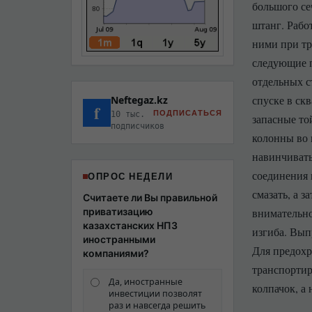
большого се
штанг. Рабо
ними при тр
следующие п
отдельных с
спуске в ск
Neftegaz.kz
f
ПОДПИСАТЬСЯ
10 тыс.
запасные то
подписчиков
колонны во 
навинчивать
соединения 
ОПРОС НЕДЕЛИ
смазать, а 
Считаете ли Вы правильной
приватизацию
внимательно
казахстанских НПЗ
изгиба. Вып
иностранными
Для предохр
компаниями?
транспортир
Да, иностранные
колпачок, а
инвестиции позволят
раз и навсегда решить