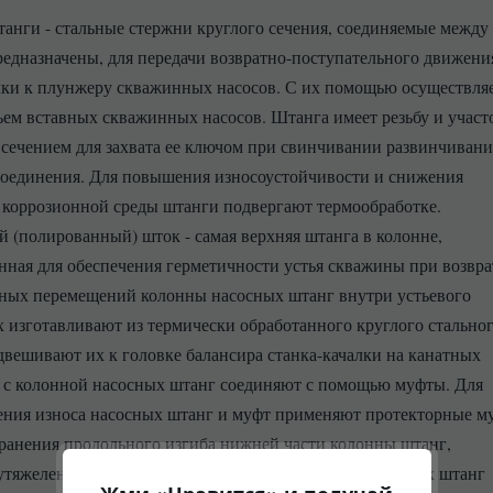
анги - стальные стержни круглого сечения, соединяемые между
едназначены, для передачи возвратно-поступательного движени
лки к плунжеру скважинных насосов. С их помощью осуществля
ъем вставных скважинных насосов. Штанга имеет резьбу и участ
сечением для захвата ее ключом при свинчивании развинчиван
соединения. Для повышения износоустойчивости и снижения
 коррозионной среды штанги подвергают термообработке.
 (полированный) шток - самая верхняя штанга в колонне,
нная для обеспечения герметичности устья скважины при возвра
ных перемещений колонны насосных штанг внутри устьевого
х изготавливают из термически обработанного круглого стально
двешивают их к головке балансира станка-качалки на канатных
а с колонной насосных штанг соединяют с помощью муфты. Для
ния износа насосных штанг и муфт применяют протекторные м
ранения продольного изгиба нижней части колонны штанг,
тяжеленный низ. Собирается он из сплошных трубчатых штанг