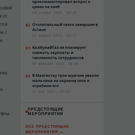
прокомментировал вопрос о
 собой
ценах на хлеб
10 ноября 2015, 20:35
я от
ется
Отопительный сезон завершен в
Астане
ок с
24 апреля 2015, 15:27
ии
КазМунайГаз не планирует
снижать зарплаты и
численность сотрудников
09 февраля 2015, 18:00
тно-
В Мангистау трое мужчин увезли
мальчика на окраину села и
ограбили его
го
12 мая 2015, 13:42
ПРЕДСТОЯЩИЕ
уфты.
МЕРОПРИЯТИЯ
ВСЕ ПРЕДСТОЯЩИЕ
МЕРОПРИЯТИЯ