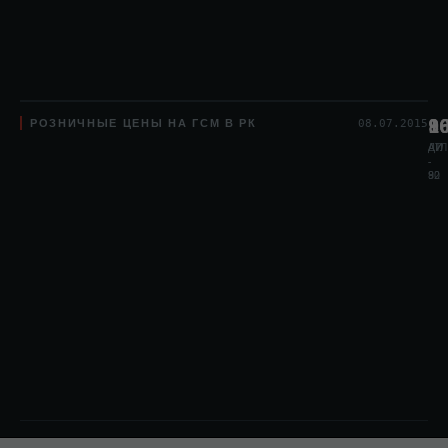
РОЗНИЧНЫЕ ЦЕНЫ НА ГСМ В РК
8
1
9
08.07.2015
АИ
АИ
ДТЛ
-
-
80
92