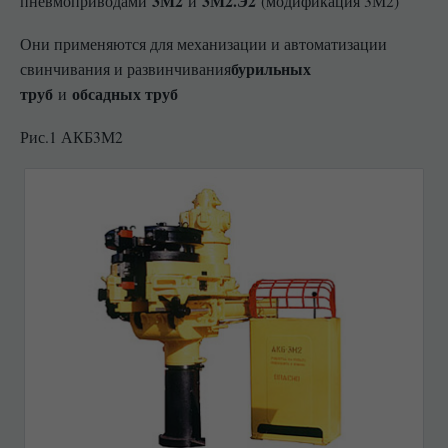
3М2
3М2.Э2
пневмоприводами
и
(модификация 3М2)
Они применяются для механизации и автоматизации
бурильных
свинчивания и развинчивания
труб
обсадных труб
и
Рис.1 АКБ3М2