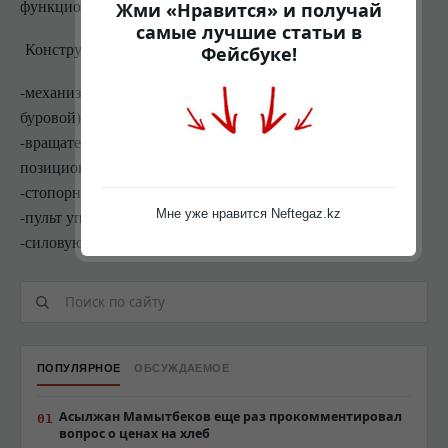
функционировать в любых климатических условиях.
Жми «Нравится» и получай
самые лучшие статьи в
Конструкция ключей с гидроприводом включает в себя:
Фейсбуке!
-механизм позиционирования (закреплен на основании
буровой)
-вращатель (смонтирован на механизме
позиционирования)
-стопорный ключ
Мне уже нравится Neftegaz.kz
-пульт управления
-силовую установку
ПОПУЛЯРНОЕ
ОБСУЖДАЕМОЕ
Асылжан Мамытбеков еще раз прокомментировал
вопрос о ценах на хлеб