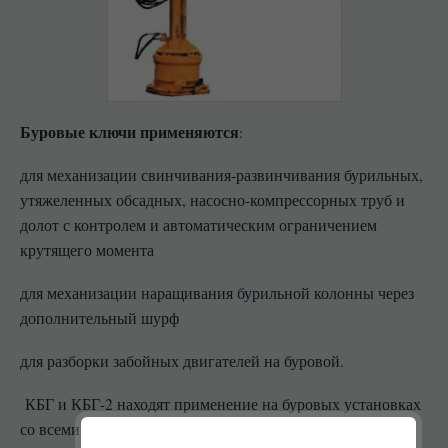
Буровые ключи применяются
:
для механизации свинчивания-развинчивания бурильных,
утяжеленных обсадных, насосно-компрессорных труб и
долот с контролем и автоматическим ограничением
крутящего момента
для механизации наращивания бурильной колонны через
дополнительный шурф
для разборки забойных двигателей на буровой.
КБГ и КБГ-2 находят применение на буровых установках
со всеми типами клиньевых захватов, могут