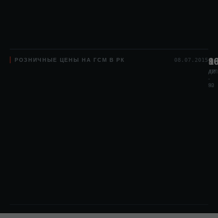
РОЗНИЧНЫЕ ЦЕНЫ НА ГСМ В РК
8
1
9
08.07.2015
АИ
АИ
ДТЛ
-
-
80
92