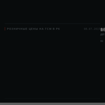
РОЗНИЧНЫЕ ЦЕНЫ НА ГСМ В РК
8
1
9
08.07.2015
АИ
АИ
ДТЛ
-
-
80
92