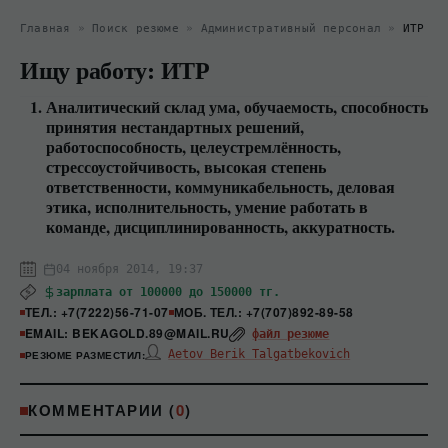
Главная
»
Поиск резюме
»
Административный персонал
»
ИТР
Ищу работу: ИТР
Аналитический склад ума, обучаемость, способность
принятия нестандартных решений,
работоспособность, целеустремлённость,
стрессоустойчивость, высокая степень
ответственности, коммуникабельность, деловая
этика, исполнительность, умение работать в
команде, дисциплинированность, аккуратность.
04 ноября 2014, 19:37
зарплата от 100000 до 150000 тг.
ТЕЛ.: +7(7222)56-71-07
МОБ. ТЕЛ.: +7(707)892-89-58
EMAIL: BEKAGOLD.89@MAIL.RU
файл резюме
Aetov Berik Talgatbekovich
РЕЗЮМЕ РАЗМЕСТИЛ:
КОММЕНТАРИИ (
0
)