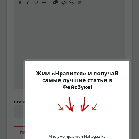
-
-
-
-
-
-
-
-
-
-
-
-
-
-
-
Жми «Нравится» и получай
самые лучшие статьи в
Фейсбуке!
ВВЕДИТЕ СУММУ 4 + 3
Мне уже нравится Neftegaz.kz