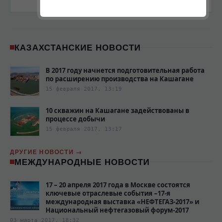
КАЗАХСТАНСКИЕ НОВОСТИ
В 2017 году начнется подготовительная работа
по расширению производства на Кашагане
15 февраля 2017, 13:19
10 скважин на Кашагане задействованы в
процессе добычи
15 февраля 2017, 13:17
ДРУГИЕ НОВОСТИ
МЕЖДУНАРОДНЫЕ НОВОСТИ
17 – 20 апреля 2017 года в Москве состоятся
ключевые отраслевые события –17-я
международная выставка «НЕФТЕГАЗ-2017» и
Национальный нефтегазовый форум-2017
03 марта 2017, 18:32