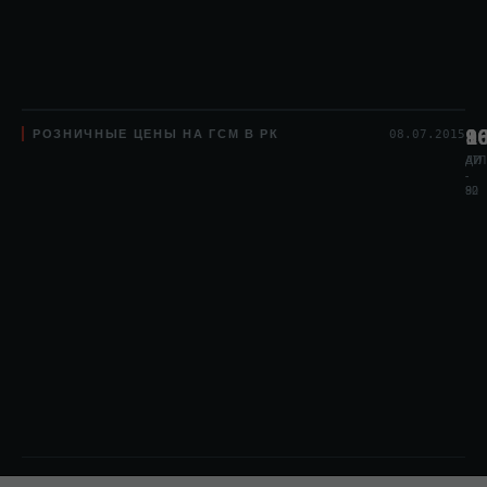
РОЗНИЧНЫЕ ЦЕНЫ НА ГСМ В РК
8
1
9
08.07.2015
АИ
АИ
ДТЛ
-
-
80
92