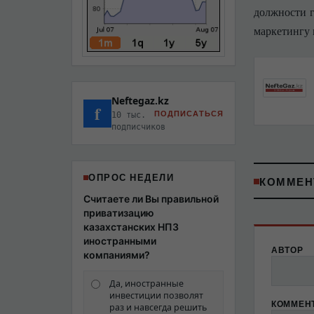
должности
г
маркетингу 
Neftegaz.kz
f
ПОДПИСАТЬСЯ
10 тыс.
подписчиков
ОПРОС НЕДЕЛИ
КОММЕН
Считаете ли Вы правильной
приватизацию
казахстанских НПЗ
иностранными
АВТОР
компаниями?
Да, иностранные
инвестиции позволят
КОММЕН
раз и навсегда решить