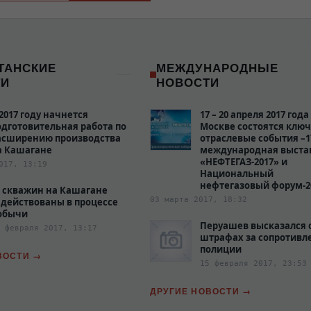
ТАНСКИЕ
МЕЖДУНАРОДНЫЕ
ТИ
НОВОСТИ
 2017 году начнется
17 – 20 апреля 2017 года
одготовительная работа по
Москве состоятся клю
асширению производства
отраслевые события –1
а Кашагане
международная выста
«НЕФТЕГАЗ-2017» и
017, 13:19
Национальный
нефтегазовый форум-2
0 скважин на Кашагане
03 марта 2017, 18:32
адействованы в процессе
обычи
Перуашев высказался 
 февраля 2017, 13:17
штрафах за сопротивл
полиции‍
ВОСТИ
15 февраля 2017, 23:53
ДРУГИЕ НОВОСТИ