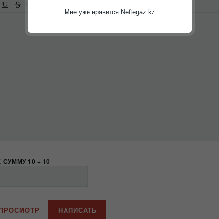
-
-
Мне уже нравится Neftegaz.kz
-
-
-
-
-
-
-
-
-
-
-
-
-
 СУММУ 10 + 10