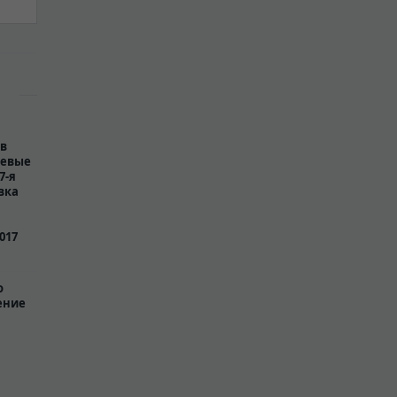
 в
чевые
7-я
вка
017
о
ение