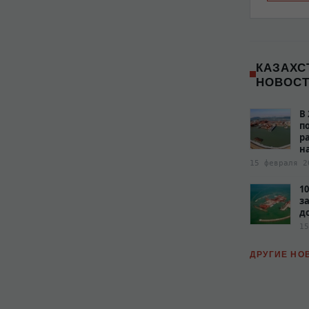
КАЗАХС
НОВОС
В
п
р
н
15 февраля 2
1
з
д
15
ДРУГИЕ НО