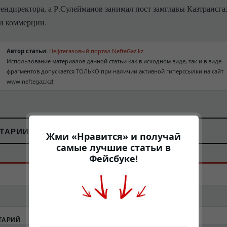
ендиректора, а Р.
Сулейманов занимал пост замглавы Казтрансга
и коммерции.
Автор статьи:
Нефтегазовый портал NefteGaz.kz
Использование материалов данной статьи как в исходном виде, так и в виде
фрагментов допускается ТОЛЬКО при наличии активной гиперссылки на сайт
www.neftegaz.kz!
ТАРИИ (
0
)
Жми «Нравится» и получай
самые лучшие статьи в
Фейсбуке!
EMAIL
ТАРИЙ