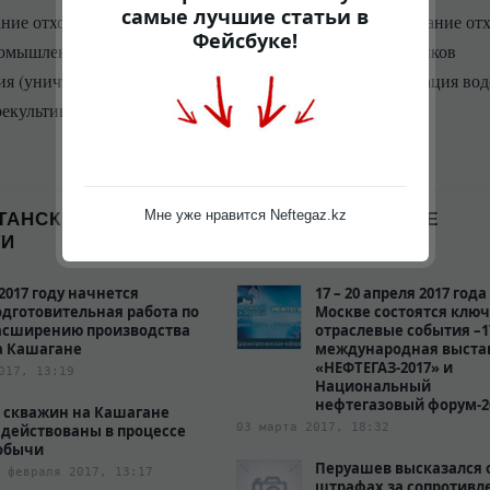
самые лучшие статьи в
ние отходов животноводства - утилизация и обезвреживание от
Фейсбуке!
мышленности - очистка сточных вод - очистка отстойников
ия (уничтожение запахов) - очистка водоемов - реабилитация во
 рекультивация почвы - рекультивация свалок
ТАНСКИЕ
МЕЖДУНАРОДНЫЕ
Мне уже нравится Neftegaz.kz
ТИ
НОВОСТИ
 2017 году начнется
17 – 20 апреля 2017 года
одготовительная работа по
Москве состоятся клю
асширению производства
отраслевые события –1
а Кашагане
международная выста
«НЕФТЕГАЗ-2017» и
017, 13:19
Национальный
нефтегазовый форум-2
0 скважин на Кашагане
03 марта 2017, 18:32
адействованы в процессе
обычи
Перуашев высказался 
 февраля 2017, 13:17
штрафах за сопротивл