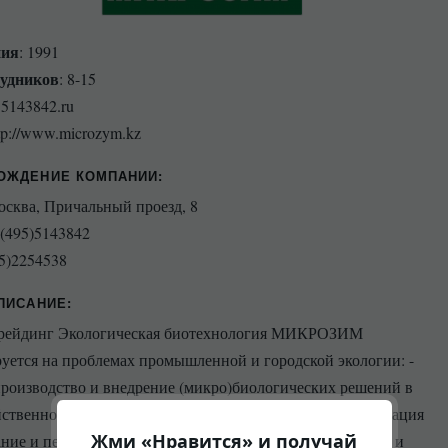
ния
: 1991
рудников
: 8-15
@5143842.ru
ttp://www.microzym.kz
ОЖДЕНИЕ КОМПАНИИ
:
Москва, Причальный проезд, 8
7(495)5143842
95)2254538
ПИСАНИЕ:
ейдинг Экологическая биотехнология МИКРОЗИМ
уется на проблемах промышленной и городской экологии: -
производство и внедрение (микро)биологических решений в
йственной промышленной и городской экологии - утилизация
Жми «Нравится» и получай
ние и переработка промышленных отходов - утилизация и