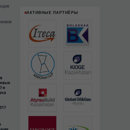
ходов
АКТИВНЫЕ ПАРТНЁРЫ
доемов
 в
чевые
7-я
вка
017
о
ение