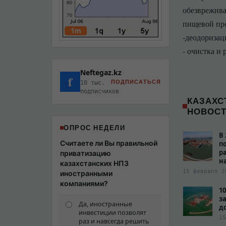
обезврежива
пищевой про
-деодоризац
- очистка и
Neftegaz.kz
f
ПОДПИСАТЬСЯ
10 тыс.
подписчиков
КАЗАХС
НОВОС
ОПРОС НЕДЕЛИ
В
Считаете ли Вы правильной
п
р
приватизацию
н
казахстанских НПЗ
15 февраля 2
иностранными
компаниями?
1
з
Да, иностранные
д
инвестиции позволят
15
раз и навсегда решить