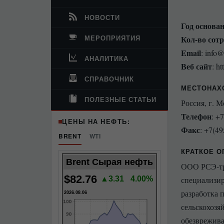
НОВОСТИ
Год основа
МЕРОПРИЯТИЯ
Кол-во сот
Email
: info
АНАЛИТИКА
Веб сайт
: h
СПРАВОЧНИК
МЕСТОНАХ
ПОЛЕЗНЫЕ СТАТЬИ
Россия, г. 
Телефон
: +
ЦЕНЫ НА НЕФТЬ:
Факс
: +7(4
BRENT
WTI
КРАТКОЕ О
Brent Сырая нефть
ООО РСЭ-тр
$82.76
▲3.31
4.00%
специализир
разработка 
2026.08.06
сельскохозя
обезврежива