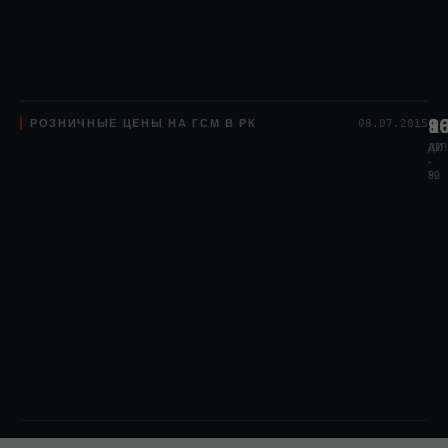
РОЗНИЧНЫЕ ЦЕНЫ НА ГСМ В РК
8
1
9
08.07.2015
АИ
АИ
ДТЛ
-
-
80
92