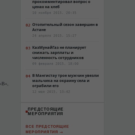
прокомментировал вопрос о
ценах на хлеб
10 ноября 2015, 20:35
Отопительный сезон завершен в
Астане
24 апреля 2015, 15:27
КазМунайГаз не планирует
снижать зарплаты и
численность сотрудников
09 февраля 2015, 18:00
В Мангистау трое мужчин увезли
мальчика на окраину села и
«В»,
ограбили его
12 мая 2015, 13:42
ПРЕДСТОЯЩИЕ
МЕРОПРИЯТИЯ
ВСЕ ПРЕДСТОЯЩИЕ
МЕРОПРИЯТИЯ