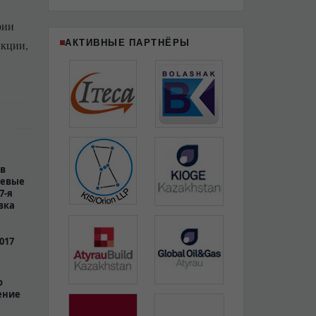
рии
АКТИВНЫЕ ПАРТНЁРЫ
икции,
 в
чевые
7-я
вка
017
о
ение