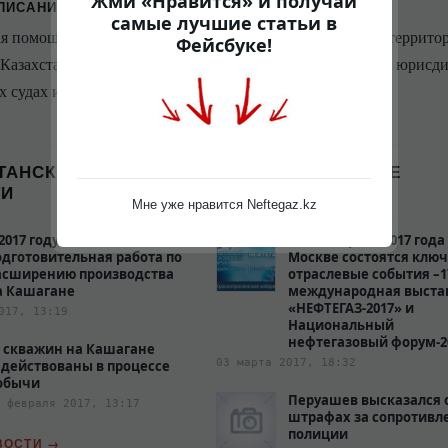
Жми «Нравится» и получай
ПИСАНИЕ:
самые лучшие статьи в
я помощь национальным и иностранным компаниям на террито
Фейсбуке!
Казахстан. Разрешение спорных ситуаций в судах общей юрисд
 судах и др.
ТАНСКИЕ
МЕЖДУНАРОДНЫЕ
ТИ
НОВОСТИ
Мне уже нравится Neftegaz.kz
 2017 году начнется
17 – 20 апреля 2017 года
одготовительная работа по
Москве состоятся клю
асширению производства
отраслевые события –1
а Кашагане
международная выста
«НЕФТЕГАЗ-2017» и
017, 13:19
Национальный
нефтегазовый форум-2
0 скважин на Кашагане
03 марта 2017, 18:32
адействованы в процессе
обычи
Перуашев высказался 
 февраля 2017, 13:17
штрафах за сопротивл
полиции‍
ВОСТИ