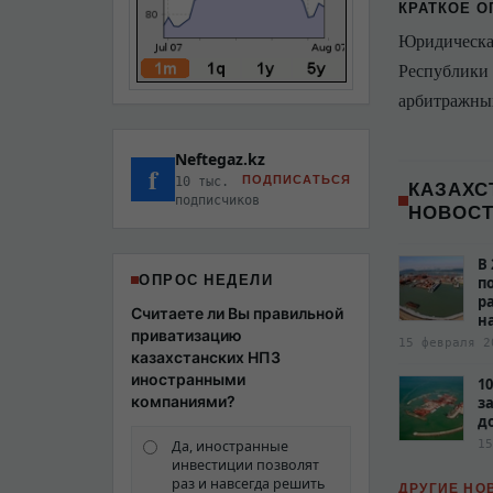
КРАТКОЕ О
Юридическа
Республики 
арбитражных
Neftegaz.kz
f
ПОДПИСАТЬСЯ
10 тыс.
КАЗАХС
подписчиков
НОВОС
В
ОПРОС НЕДЕЛИ
п
р
Считаете ли Вы правильной
н
приватизацию
15 февраля 2
казахстанских НПЗ
иностранными
1
компаниями?
з
д
Да, иностранные
15
инвестиции позволят
раз и навсегда решить
ДРУГИЕ НО