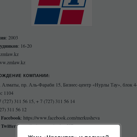
ния
: 2003
рудников
: 16-20
@zmlaw.kz
ww.zmlaw.kz
ОЖДЕНИЕ КОМПАНИИ
:
г. Алматы, пр. Аль-Фараби 15, Бизнес-центр «Нурлы Тау», блок 4
ис 1104
 7 (727) 311 56 15, + 7 (727) 311 56 14
727) 311 56 12
 Facebook
: https://www.facebook.com/merkusheva
Twitter
: https://twitter.com/zmlawKZ