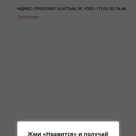
АДРЕС: ПРОСПЕКТ АЗАТТЫК, 55,
ТЕЛ.: (7122) 32-76-80
Электроника
Жми «Нравится» и получай