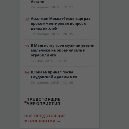
Астане
24 апреля 2015, 15:27
Асылжан Мамытбеков еще раз
прокомментировал вопрос о
ценах на хлеб
10 ноября 2015, 20:35
В Мангистау трое мужчин увезли
мальчика на окраину села и
ограбили его
12 мая 2015, 13:42
К.Токаев принял посла
Саудовской Аравии в РК
23 апреля 2015, 11:39
ПРЕДСТОЯЩИЕ
МЕРОПРИЯТИЯ
ВСЕ ПРЕДСТОЯЩИЕ
МЕРОПРИЯТИЯ