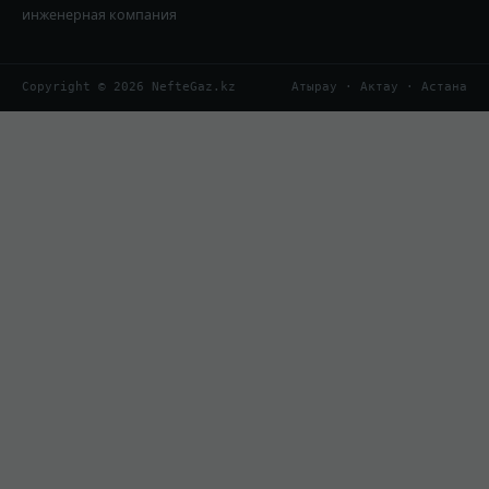
инженерная компания
Copyright © 2026 NefteGaz.kz
Атырау · Актау · Астана