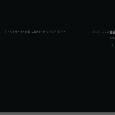
РОЗНИЧНЫЕ ЦЕНЫ НА ГСМ В РК
8
1
9
08.07.2015
АИ
АИ
ДТЛ
-
-
80
92