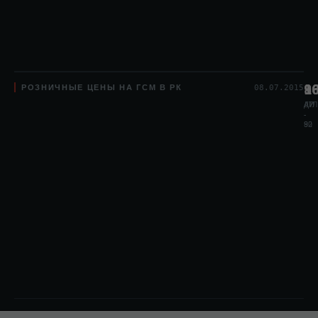
РОЗНИЧНЫЕ ЦЕНЫ НА ГСМ В РК
8
1
9
08.07.2015
АИ
АИ
ДТЛ
-
-
80
92