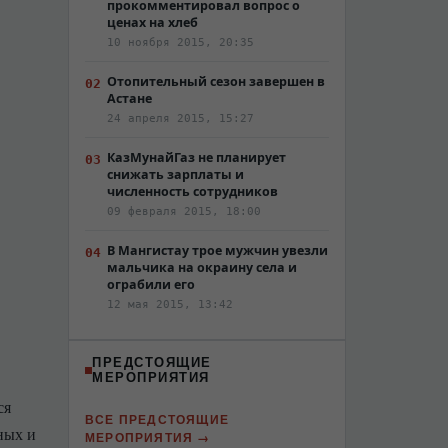
прокомментировал вопрос о
ценах на хлеб
10 ноября 2015, 20:35
Отопительный сезон завершен в
Астане
24 апреля 2015, 15:27
КазМунайГаз не планирует
снижать зарплаты и
численность сотрудников
09 февраля 2015, 18:00
В Мангистау трое мужчин увезли
мальчика на окраину села и
ограбили его
12 мая 2015, 13:42
ПРЕДСТОЯЩИЕ
МЕРОПРИЯТИЯ
ся
ВСЕ ПРЕДСТОЯЩИЕ
ных и
МЕРОПРИЯТИЯ