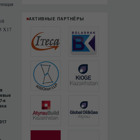
веющая
АКТИВНЫЕ ПАРТНЁРЫ
ей
03 Х17
 в
чевые
7-я
вка
017