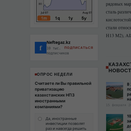
рядовых мар
сталь разли
кислотосто
стали относ
Н13 М2), AI
Neftegaz.kz
f
ПОДПИСАТЬСЯ
10 тыс.
подписчиков
КАЗАХС
НОВОС
ОПРОС НЕДЕЛИ
Считаете ли Вы правильной
В
приватизацию
п
р
казахстанских НПЗ
н
иностранными
15 февраля 2
компаниями?
1
Да, иностранные
з
инвестиции позволят
д
раз и навсегда решить