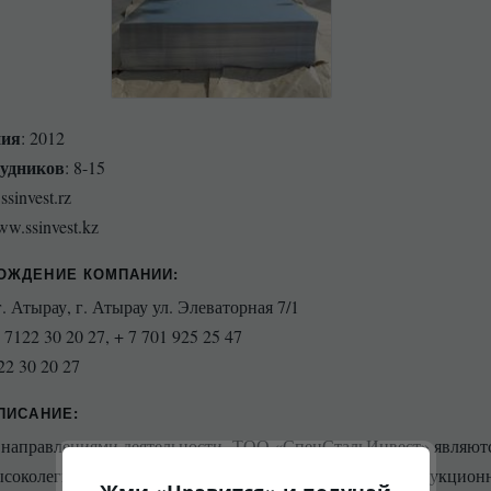
ния
: 2012
рудников
: 8-15
ssinvest.rz
ww.ssinvest.kz
ОЖДЕНИЕ КОМПАНИИ
:
г. Атырау, г. Атырау ул. Элеваторная 7/1
7 7122 30 20 27, + 7 701 925 25 47
22 30 20 27
ПИСАНИЕ:
направлениями деятельности ТОО «СпецСтальИнвест» являют
высоколегированных, нержавеющих, жаропрочных,конструкцион