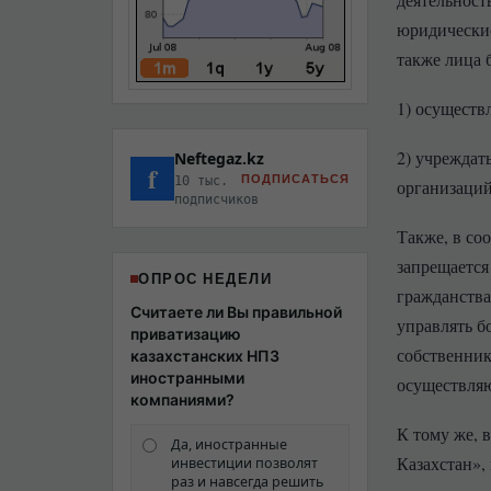
юридические
также лица 
1) осуществ
2) учреждат
Neftegaz.kz
f
ПОДПИСАТЬСЯ
10 тыс.
организаций
подписчиков
Также, в со
запрещается
ОПРОС НЕДЕЛИ
гражданства 
Считаете ли Вы правильной
управлять б
приватизацию
собственник
казахстанских НПЗ
иностранными
осуществляю
компаниями?
К тому же, 
Да, иностранные
Казахстан»,
инвестиции позволят
раз и навсегда решить