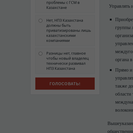
проблемы с ГСМ в
Управлять 
Казахстане
Приобрет
Нет, НПЗ Казахстана
должны быть
группы л
приватизированы лишь
организ
казахстанскими
компаниями
управлен
междуго
Разницы нет, главное
чтобы новый владелец
органа в
технически развивал
НПЗ Казахстана
Прямо и 
управля
также до
области
междуна
волокон
Вышеуказанн
общественны