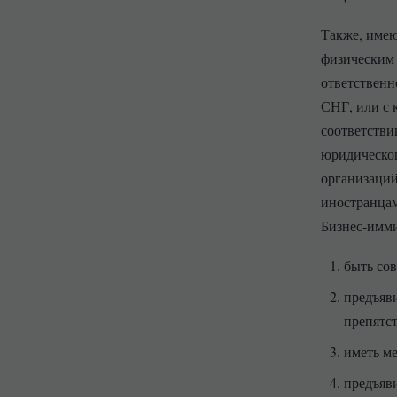
Также, имею
физическим 
ответственн
СНГ, или с 
соответстви
юридическог
организаций
иностранцам
Бизнес-имми
быть со
предъяв
препятс
иметь м
предъяви