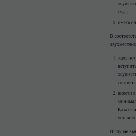
осущест
суда;
иметь о
В соответст
двухмесячно
зарегис
вступить
осущест
соответс
внести в
минимал
Казахст
уставног
В случае вы