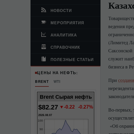
Казах
НОВОСТИ
Товариществ
МЕРОПРИЯТИЯ
ведения пре
ограниченной
АНАЛИТИКА
(Лимитед Ла
СПРАВОЧНИК
Саксонской 
служит наиб
ПОЛЕЗНЫЕ СТАТЬИ
бизнеса в Р
ЦЕНЫ НА НЕФТЬ:
При
создан
BRENT
WTI
нерезидента
законодател
Brent Сырая нефть
$82.27
▼-0.22
-0.27%
Во-первых, 
2026.08.07
осуществлят
«Об охранно
деятельност