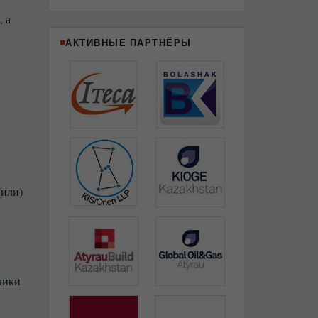
 а
АКТИВНЫЕ ПАРТНЁРЫ
(или)
лики