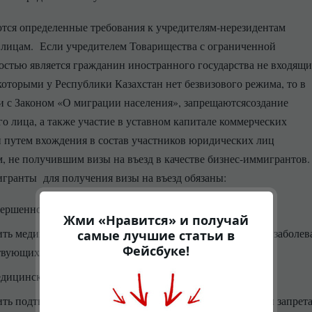
тся определенные требования к учредителям-нерезидентам
лицам. Если учредителем Товарищества с ограниченной
остью является гражданин иностранного государства не входящи
которыми у Республики Казахстан нет безвизового режима, то в
и с Законом «О миграции населения», запрещаютсясоздание
о лица, а также участие в уставном капитале коммерческих
 путем вхождения в состав участников юридических лиц
, не получившим визы на въезд в качестве бизнес-иммигрантов.
гранты для получения визы на въезд обязаны:
вершеннолетними;
Жми «Нравится» и получай
ить медицинскую справку, подтверждающую отсутствие заболев
самые лучшие статьи в
Фейсбуке!
твующих трудовой деятельности;
едицинскую страховку;
ть подтверждение наличия либо отсутствия судимости и запрета