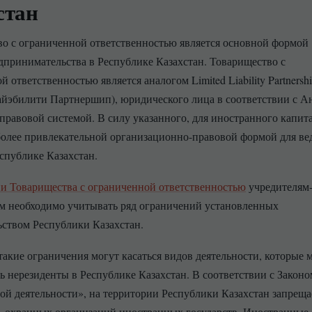
стан
о с ограниченной ответственностью является основной формой
дпринимательства в Республике Казахстан. Товарищество с
 ответственностью является аналогом Limited Liability Partnersh
йэбилити Партнершип), юридического лица в соответствии с А
правовой системой. В силу указанного, для иностранного капит
олее привлекательной организационно-правовой формой для ве
еспублике Казахстан.
ии Товарищества с ограниченной ответственностью
учредителям
м необходимо учитывать ряд ограничений установленных
ьством Республики Казахстан.
такие ограничения могут касаться видов деятельности, которые 
ь нерезиденты в Республике Казахстан. В соответствии с Законо
й деятельности», на территории Республики Казахстан запреща
ь охранных организаций иностранных государств. Иностранные