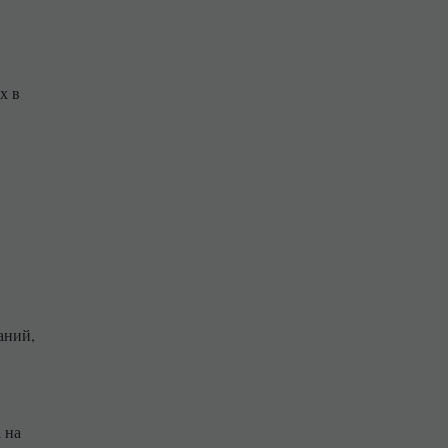
х в
аний,
 на