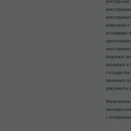
реестра или
иностранное
иностранног
казахский и
исходящие о
присоединил
иностранных
подлежат ап
входящих в 
государства
правовых о
документы д
Физические 
паспорта ил
с нотариаль