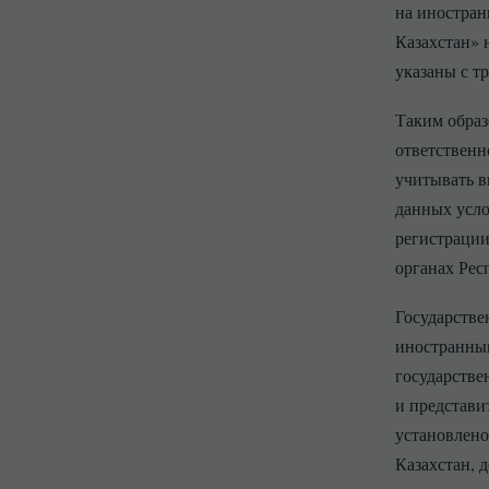
на иностран
Казахстан» 
указаны с т
Таким образ
ответственн
учитывать в
данных усло
регистрации
органах Рес
Государстве
иностранным
государстве
и представи
установлен
Казахстан, 