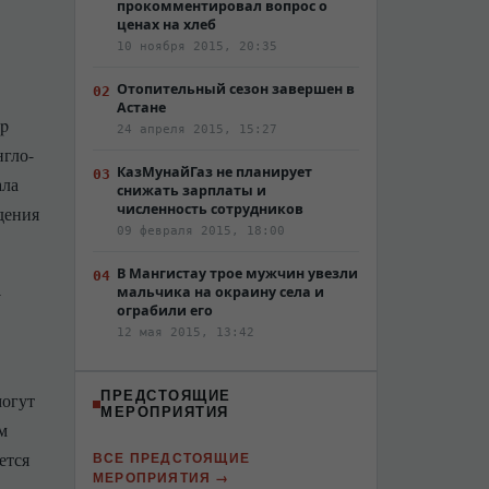
прокомментировал вопрос о
ценах на хлеб
10 ноября 2015, 20:35
Отопительный сезон завершен в
Астане
ip
24 апреля 2015, 15:27
нгло-
КазМунайГаз не планирует
ала
снижать зарплаты и
численность сотрудников
дения
09 февраля 2015, 18:00
В Мангистау трое мужчин увезли
-
мальчика на окраину села и
ограбили его
12 мая 2015, 13:42
ПРЕДСТОЯЩИЕ
могут
МЕРОПРИЯТИЯ
м
ется
ВСЕ ПРЕДСТОЯЩИЕ
МЕРОПРИЯТИЯ