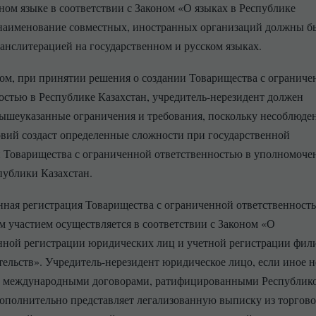
ном языке в соответствии с Законом «О языках в Республике
наименование совместных, иностранных организаций должны б
ранслитерацией на государственном и русском языках.
ом, при принятии решения о создании Товарищества с ограниче
остью в Республике Казахстан, учредитель-нерезидент должен
ышеуказанные ограничения и требования, поскольку несоблюде
вий создаст определенные сложности при государственной
 Товарищества с ограниченной ответственностью в уполномоч
публики Казахстан.
нная регистрация Товарищества с ограниченной ответственност
 участием осуществляется в соответствии с Законом «О
нной регистрации юридических лиц и учетной регистрации фил
тельств». Учредитель-нерезидент юридическое лицо, если иное н
о международными договорами, ратифицированными Республик
дополнительно представляет легализованную выписку из торгово