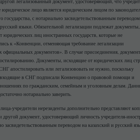
 другой легализованный документ, удостоверяющий, что учредит
 юридическое лицо является юридическим лицом по законодател
о государства, с нотариально засвидетельствованным переводом
 русский языки. Обязательной легализации подлежат документы,
т юридических лиц иностранных государств, которые не
ись к «Конвенции, отменяющая требование легализации
 официальных документов». В случае присоединения, докумен
остилированию. Документы, исходящие от юридических лиц ст
СНГ апостилировать или легализововать не нужно, поскольку
 входящие в СНГ подписали Конвенцию о правовой помощи и
тношениях по гражданским, семейным и уголовным делам. Данн
остаточно нотариально заверить.
лица-учредители нерезиденты дополнительно представляют ко
и другой документ, удостоверяющий личность учредителя-иност
но засвидетельствованным переводом на казахский и русский я