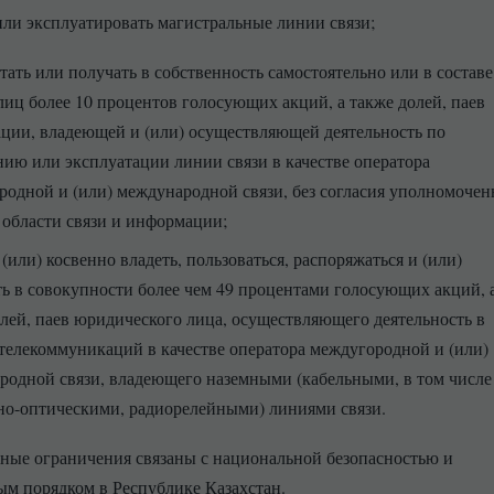
или эксплуатировать магистральные линии связи;
ать или получать в собственность самостоятельно или в составе
иц более 10 процентов голосующих акций, а также долей, паев
ации, владеющей и (или) осуществляющей деятельность по
ию или эксплуатации линии связи в качестве оператора
родной и (или) международной связи, без согласия уполномочен
 области связи и информации;
(или) косвенно владеть, пользоваться, распоряжаться и (или)
ть в совокупности более чем 49 процентами голосующих акций, 
лей, паев юридического лица, осуществляющего деятельность в
 телекоммуникаций в качестве оператора междугородной и (или)
родной связи, владеющего наземными (кабельными, в том числе
но-оптическими, радиорелейными) линиями связи.
ые ограничения связаны с национальной безопасностью и
м порядком в Республике Казахстан.