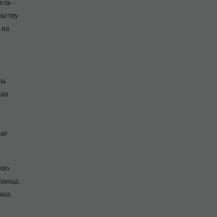
ель -
ьству
 на
ты
ран
ые
пию
ранца,
зыки.