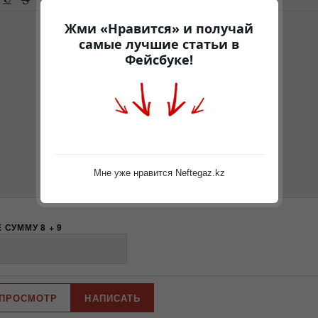
-
-
-
Жми «Нравится» и получай
-
самые лучшие статьи в
-
-
Фейсбуке!
-
-
-
-
-
-
-
-
Мне уже нравится Neftegaz.kz
 СУММУ 8 + 9