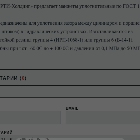
ТИ-Холдинг» предлагает манжеты уплотнительные по ГОСТ 1
едназначены для уплотнения зазора между цилиндром и поршн
 штоком) в гидравлических устройствах. Изготавливаются из
тойкой резины группы 4 (ИРП-1068-1) или группы 6 (В-14-1).
бны при t от –60 0С до + 100 0С и давлении от 0,1 МПа до 50 М
ТАРИИ (
0
)
EMAIL
ТАРИЙ
-