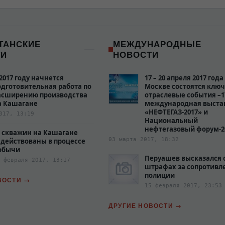
ТАНСКИЕ
МЕЖДУНАРОДНЫЕ
ТИ
НОВОСТИ
 2017 году начнется
17 – 20 апреля 2017 года
одготовительная работа по
Москве состоятся клю
асширению производства
отраслевые события –1
а Кашагане
международная выста
«НЕФТЕГАЗ-2017» и
017, 13:19
Национальный
нефтегазовый форум-2
0 скважин на Кашагане
03 марта 2017, 18:32
адействованы в процессе
обычи
Перуашев высказался 
 февраля 2017, 13:17
штрафах за сопротивл
полиции‍
ВОСТИ
15 февраля 2017, 23:53
ДРУГИЕ НОВОСТИ