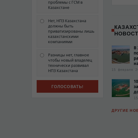
проблемы с ГСМ в
Казахстане
Нет, НПЗ Казахстана
КАЗАХС
должны быть
приватизированы лишь
НОВОС
казахстанскими
компаниями
В
п
Разницы нет, главное
р
чтобы новый владелец
н
технически развивал
15 февраля 2
НПЗ Казахстана
1
з
д
15
ДРУГИЕ НО