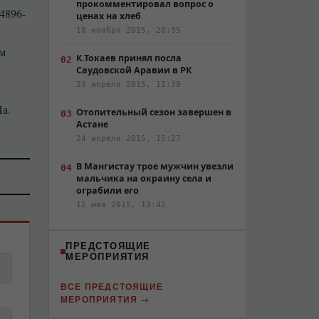
прокомментировал вопрос о
4896-
ценах на хлеб
10 ноября 2015, 20:35
ем
К.Токаев принял посла
Саудовской Аравии в РК
23 апреля 2015, 11:39
Па.
Отопительный сезон завершен в
Астане
24 апреля 2015, 15:27
В Мангистау трое мужчин увезли
мальчика на окраину села и
ограбили его
12 мая 2015, 13:42
ПРЕДСТОЯЩИЕ
МЕРОПРИЯТИЯ
ВСЕ ПРЕДСТОЯЩИЕ
МЕРОПРИЯТИЯ